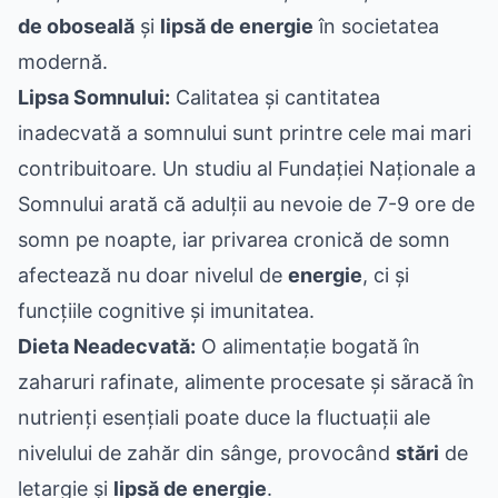
de oboseală
și
lipsă de energie
în societatea
modernă.
Lipsa Somnului:
Calitatea și cantitatea
inadecvată a somnului sunt printre cele mai mari
contribuitoare. Un studiu al Fundației Naționale a
Somnului arată că adulții au nevoie de 7-9 ore de
somn pe noapte, iar privarea cronică de somn
afectează nu doar nivelul de
energie
, ci și
funcțiile cognitive și imunitatea.
Dieta Neadecvată:
O alimentație bogată în
zaharuri rafinate, alimente procesate și săracă în
nutrienți esențiali poate duce la fluctuații ale
nivelului de zahăr din sânge, provocând
stări
de
letargie și
lipsă de energie
.