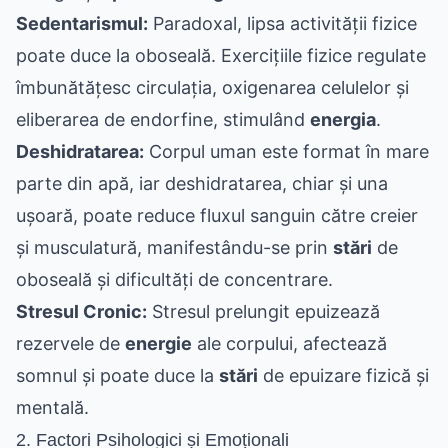
Sedentarismul:
Paradoxal, lipsa activității fizice
poate duce la oboseală. Exercițiile fizice regulate
îmbunătățesc circulația, oxigenarea celulelor și
eliberarea de endorfine, stimulând
energia
.
Deshidratarea:
Corpul uman este format în mare
parte din apă, iar deshidratarea, chiar și una
ușoară, poate reduce fluxul sanguin către creier
și musculatură, manifestându-se prin
stări
de
oboseală și dificultăți de concentrare.
Stresul Cronic:
Stresul prelungit epuizează
rezervele de
energie
ale corpului, afectează
somnul și poate duce la
stări
de epuizare fizică și
mentală.
2. Factori Psihologici și Emoționali