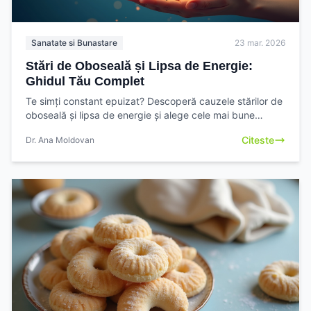
Sanatate si Bunastare
23 mar. 2026
Stări de Oboseală și Lipsa de Energie:
Ghidul Tău Complet
Te simți constant epuizat? Descoperă cauzele stărilor de
oboseală și lipsa de energie și alege cele mai bune
strategii pentru a-ți recăpăta vitalitatea. Nu
Citeste
Dr. Ana Moldovan