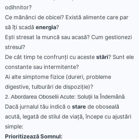
odihnitor?
Ce mănânci de obicei? Există alimente care par
să îți scadă
energia
?
Ești stresat la muncă sau acasă? Cum gestionezi
stresul?
De cât timp te confrunți cu aceste
stări
? Sunt ele
constante sau intermitente?
Ai alte simptome fizice (dureri, probleme
digestive, tulburări de dispoziție)?
2. Abordarea Oboselii Acute: Soluții la Îndemână
Dacă jurnalul tău indică o
stare
de oboseală
acută, legată de stilul de viață, începe cu ajustări
simple:
Prioritizează Somnul: