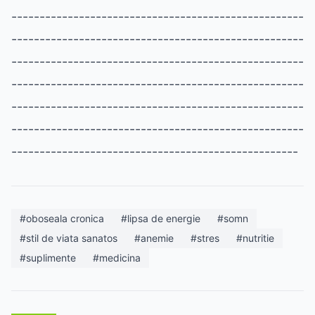
#oboseala cronica
#lipsa de energie
#somn
#stil de viata sanatos
#anemie
#stres
#nutritie
#suplimente
#medicina