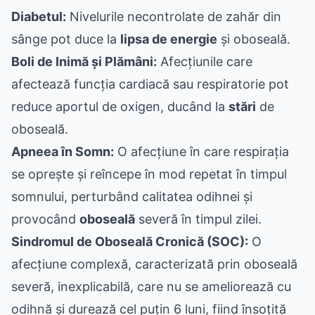
Diabetul:
Nivelurile necontrolate de zahăr din
sânge pot duce la
lipsa de energie
și oboseală.
Boli de Inimă și Plămâni:
Afecțiunile care
afectează funcția cardiacă sau respiratorie pot
reduce aportul de oxigen, ducând la
stări
de
oboseală.
Apneea în Somn:
O afecțiune în care respirația
se oprește și reîncepe în mod repetat în timpul
somnului, perturbând calitatea odihnei și
provocând
oboseală
severă în timpul zilei.
Sindromul de Oboseală Cronică (SOC):
O
afecțiune complexă, caracterizată prin oboseală
severă, inexplicabilă, care nu se ameliorează cu
odihnă și durează cel puțin 6 luni, fiind însoțită