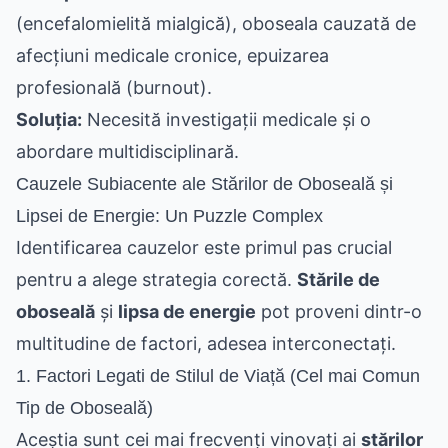
(encefalomielită mialgică), oboseala cauzată de
afecțiuni medicale cronice, epuizarea
profesională (burnout).
Soluția:
Necesită investigații medicale și o
abordare multidisciplinară.
Cauzele Subiacente ale Stărilor de Oboseală și
Lipsei de Energie: Un Puzzle Complex
Identificarea cauzelor este primul pas crucial
pentru a alege strategia corectă.
Stările de
oboseală
și
lipsa de energie
pot proveni dintr-o
multitudine de factori, adesea interconectați.
1. Factori Legati de Stilul de Viață (Cel mai Comun
Tip de Oboseală)
Aceștia sunt cei mai frecvenți vinovați ai
stărilor