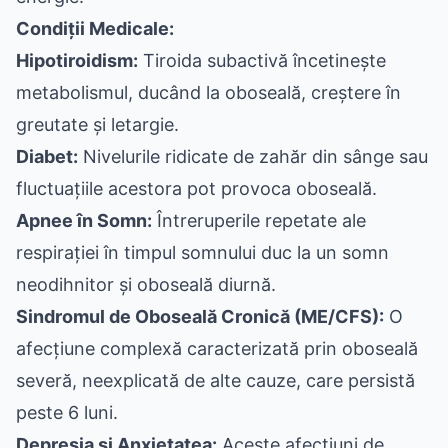
Condiții Medicale:
Hipotiroidism:
Tiroida subactivă încetinește
metabolismul, ducând la oboseală, creștere în
greutate și letargie.
Diabet:
Nivelurile ridicate de zahăr din sânge sau
fluctuațiile acestora pot provoca oboseală.
Apnee în Somn:
Întreruperile repetate ale
respirației în timpul somnului duc la un somn
neodihnitor și oboseală diurnă.
Sindromul de Oboseală Cronică (ME/CFS):
O
afecțiune complexă caracterizată prin oboseală
severă, neexplicată de alte cauze, care persistă
peste 6 luni.
Depresia și Anxietatea:
Aceste afecțiuni de