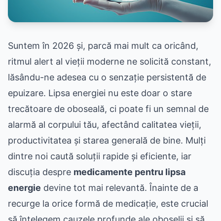
Suntem în 2026 și, parcă mai mult ca oricând,
ritmul alert al vieții moderne ne solicită constant,
lăsându-ne adesea cu o senzație persistentă de
epuizare. Lipsa energiei nu este doar o stare
trecătoare de oboseală, ci poate fi un semnal de
alarmă al corpului tău, afectând calitatea vieții,
productivitatea și starea generală de bine. Mulți
dintre noi caută soluții rapide și eficiente, iar
discuția despre
medicamente pentru lipsa
energie
devine tot mai relevantă. Înainte de a
recurge la orice formă de medicație, este crucial
să înțelegem cauzele profunde ale oboselii și să