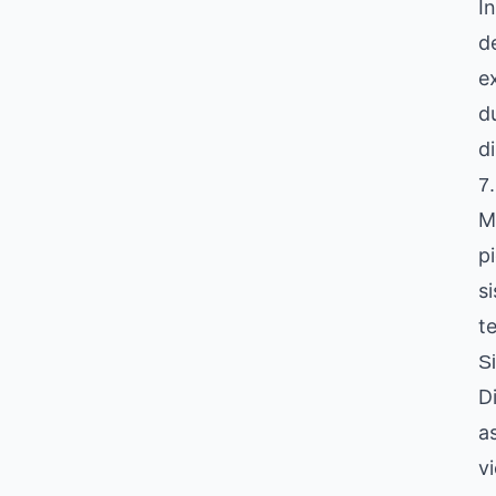
I
d
e
d
d
7.
M
pi
s
t
S
D
as
vi