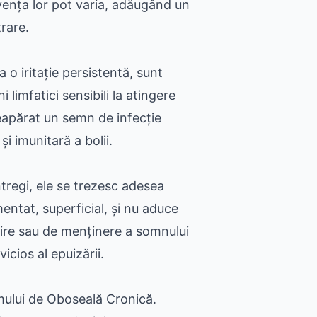
vența lor pot varia, adăugând un
trare.
o iritație persistentă, sunt
limfatici sensibili la atingere
 neapărat un semn de infecție
i imunitară a bolii.
regi, ele se trezesc adesea
entat, superficial, și nu aduce
mire sau de menținere a somnului
cios al epuizării.
omului de Oboseală Cronică.