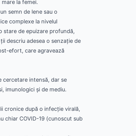
 mare la femei.
 un semn de lene sau o
ice complexe la nivelul
 o stare de epuizare profundă,
ții descriu adesea o senzație de
post-efort, care agravează
e cercetare intensă, dar se
și, imunologici și de mediu.
i cronice după o infecție virală,
sau chiar COVID-19 (cunoscut sub