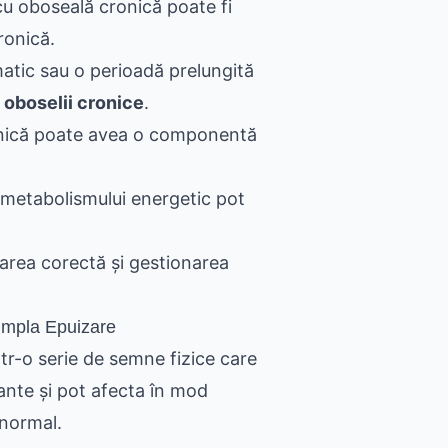
cu oboseală cronică poate fi
ronică.
tic sau o perioadă prelungită
oboselii cronice
.
onică poate avea o componentă
 metabolismului energetic pot
area corectă și gestionarea
impla Epuizare
r-o serie de semne fizice care
tante și pot afecta în mod
 normal.