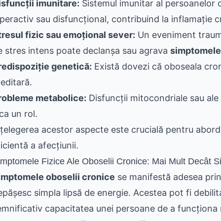
isfuncții imunitare:
Sistemul imunitar al persoanelor 
iperactiv sau disfuncțional, contribuind la inflamație c
tresul fizic sau emoțional sever:
Un eveniment trauma
e stres intens poate declanșa sau agrava
simptomele 
redispoziție genetică:
Există dovezi că oboseala cr
reditară.
robleme metabolice:
Disfuncții mitocondriale sau ale
ca un rol.
nțelegerea acestor aspecte este crucială pentru abord
icientă a afecțiunii.
imptomele Fizice Ale Oboselii Cronice: Mai Mult Decât S
imptomele oboselii cronice
se manifestă adesea print
epășesc simpla lipsă de energie. Acestea pot fi debili
emnificativ capacitatea unei persoane de a funcționa