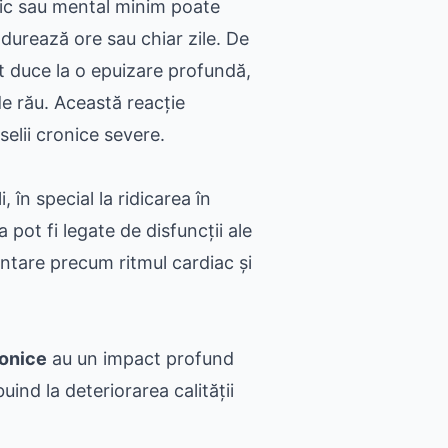
izic sau mental minim poate
durează ore sau chiar zile. De
t duce la o epuizare profundă,
de rău. Această reacție
selii cronice severe.
în special la ridicarea în
a pot fi legate de disfuncții ale
ntare precum ritmul cardiac și
ronice
au un impact profund
uind la deteriorarea calității