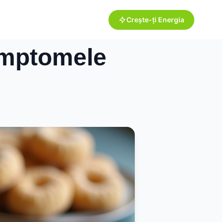
Crește-ți Energia
Simptomele