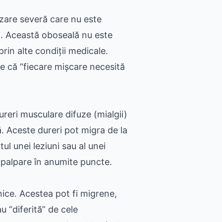
izare severă care nu este
i. Această oboseală nu este
prin alte condiții medicale.
ie că “fiecare mișcare necesită
eri musculare difuze (mialgii)
ță. Aceste dureri pot migra de la
tul unei leziuni sau al unei
la palpare în anumite puncte.
ice. Acestea pot fi migrene,
u “diferită” de cele