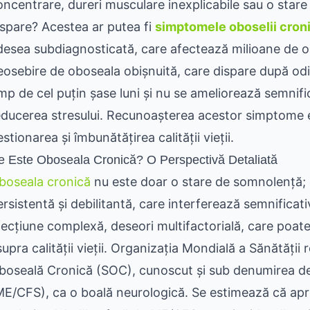
oncentrare, dureri musculare inexplicabile sau o stare
ispare? Acestea ar putea fi
simptomele oboselii cron
desea subdiagnosticată, care afectează milioane de oa
eosebire de oboseala obișnuită, care dispare după od
imp de cel puțin șase luni și nu se ameliorează semnif
educerea stresului. Recunoașterea acestor simptome e
stionarea și îmbunătățirea calității vieții.
e Este Oboseala Cronică? O Perspectivă Detaliată
boseala cronică
nu este doar o stare de somnolență; 
rsistentă și debilitantă, care interferează semnificativ
fecțiune complexă, deseori multifactorială, care poat
supra calității vieții. Organizația Mondială a Sănătăți
boseală Cronică (SOC), cunoscut și sub denumirea de
ME/CFS), ca o boală neurologică. Se estimează că apr