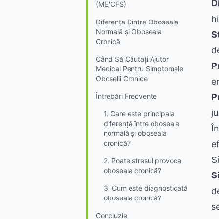
D
(ME/CFS)
h
Diferența Dintre Oboseala
Normală și Oboseala
S
Cronică
d
Când Să Căutați Ajutor
P
Medical Pentru Simptomele
Oboselii Cronice
e
Întrebări Frecvente
P
ju
1. Care este principala
diferență între oboseala
Î
normală și oboseala
cronică?
ef
S
2. Poate stresul provoca
oboseala cronică?
S
3. Cum este diagnosticată
d
oboseala cronică?
s
Concluzie