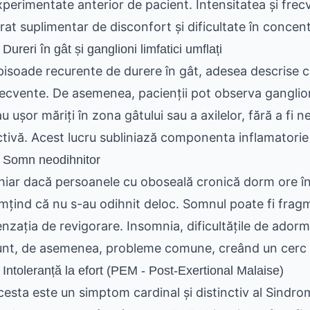
xperimentate anterior de pacient. Intensitatea și frec
trat suplimentar de disconfort și dificultate în concen
 Dureri în gât și ganglioni limfatici umflați
pisoade recurente de durere în gât, adesea descrise ca 
recvente. De asemenea, pacienții pot observa ganglioni 
au ușor măriți în zona gâtului sau a axilelor, fără a fi
ctivă. Acest lucru subliniază componenta inflamatorie ș
. Somn neodihnitor
hiar dacă persoanele cu oboseală cronică dorm ore înt
imțind că nu s-au odihnit deloc. Somnul poate fi fragm
enzația de revigorare. Insomnia, dificultățile de ador
unt, de asemenea, probleme comune, creând un cerc vi
 Intoleranță la efort (PEM - Post-Exertional Malaise)
cesta este un simptom cardinal și distinctiv al Sindr