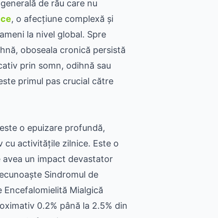
 generală de rău care nu
ice
, o afecțiune complexă și
meni la nivel global. Spre
ihnă, oboseala cronică persistă
icativ prin somn, odihnă sau
ste primul pas crucial către
este o epuizare profundă,
 cu activitățile zilnice. Este o
e avea un impact devastator
i recunoaște Sindromul de
 Encefalomielită Mialgică
oximativ 0.2% până la 2.5% din