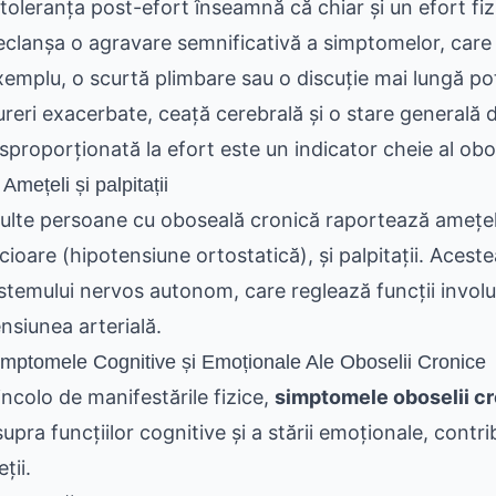
ntoleranța post-efort înseamnă că chiar și un efort f
eclanșa o agravare semnificativă a simptomelor, care 
xemplu, o scurtă plimbare sau o discuție mai lungă po
ureri exacerbate, ceață cerebrală și o stare generală 
isproporționată la efort este un indicator cheie al obo
 Amețeli și palpitații
ulte persoane cu oboseală cronică raportează amețeli, 
cioare (hipotensiune ortostatică), și palpitații. Aceste
istemului nervos autonom, care reglează funcții involu
ensiunea arterială.
imptomele Cognitive și Emoționale Ale Oboselii Cronice
incolo de manifestările fizice,
simptomele oboselii c
upra funcțiilor cognitive și a stării emoționale, contrib
eții.