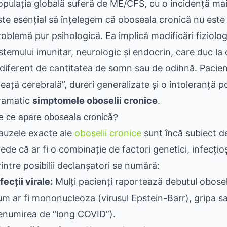
opulația globală suferă de ME/CFS, cu o incidență mai
ste esențial să înțelegem că oboseala cronică nu este
roblemă pur psihologică. Ea implică modificări fiziolog
istemului imunitar, neurologic și endocrin, care duc la
ndiferent de cantitatea de somn sau de odihnă. Pacien
ceață cerebrală”, dureri generalizate și o intoleranță 
ramatic
simptomele oboselii cronice
.
e ce apare oboseala cronică?
auzele exacte ale
oboselii cronice
sunt încă subiect d
rede că ar fi o combinație de factori genetici, infecțio
rintre posibilii declanșatori se numără:
fecții virale:
Mulți pacienți raportează debutul oboseli
um ar fi mononucleoza (virusul Epstein-Barr), gripa 
enumirea de “long COVID”).