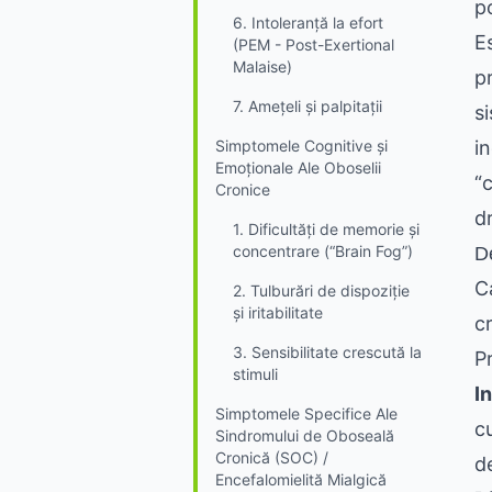
p
6. Intoleranță la efort
E
(PEM - Post-Exertional
Malaise)
p
7. Amețeli și palpitații
s
Simptomele Cognitive și
i
Emoționale Ale Oboselii
“
Cronice
d
1. Dificultăți de memorie și
concentrare (“Brain Fog”)
D
C
2. Tulburări de dispoziție
și iritabilitate
c
3. Sensibilitate crescută la
P
stimuli
In
Simptomele Specifice Ale
c
Sindromului de Oboseală
Cronică (SOC) /
d
Encefalomielită Mialgică