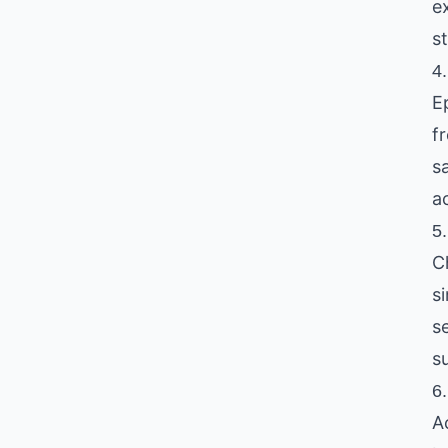
e
s
4.
E
f
s
a
5
C
s
s
s
6.
A