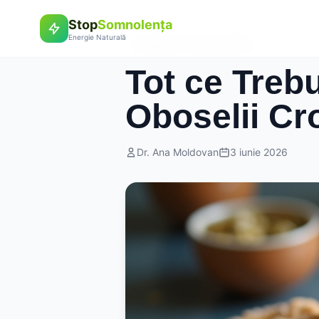
Stop
Somnolența
Energie Naturală
Sanatate si Stare de Bine
Tot ce Treb
Oboselii Cr
Dr. Ana Moldovan
3 iunie 2026