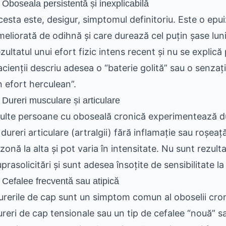
 Oboseala persistentă și inexplicabilă
cesta este, desigur, simptomul definitoriu. Este o epu
meliorată de odihnă și care durează cel puțin șase lun
zultatul unui efort fizic intens recent și nu se explică 
acienții descriu adesea o “baterie golită” sau o senzaț
n efort herculean”.
 Dureri musculare și articulare
ulte persoane cu oboseală cronică experimentează dur
 dureri articulare (artralgii) fără inflamație sau roșea
zonă la alta și pot varia în intensitate. Nu sunt rezulta
uprasolicitări și sunt adesea însoțite de sensibilitate 
 Cefalee frecventă sau atipică
urerile de cap sunt un simptom comun al oboselii cron
ureri de cap tensionale sau un tip de cefalee “nouă” sa