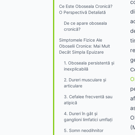
c
Ce Este Oboseala Cronică?
d
O Perspectivă Detaliată
a
De ce apare oboseala
cronică?
d
Simptomele Fizice Ale
t
Oboselii Cronice: Mai Mult
r
Decât Simpla Epuizare
ge
1. Oboseala persistentă și
inexplicabilă
C
O
2. Dureri musculare și
articulare
pe
3. Cefalee frecventă sau
a
atipică
a
4. Dureri în gât și
O
ganglioni limfatici umflați
(
5. Somn neodihnitor