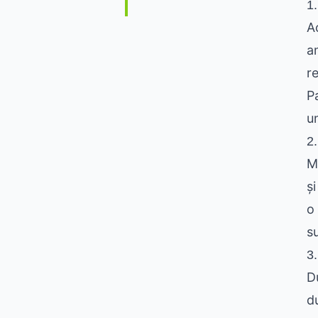
1.
A
a
re
P
u
2.
M
și
o 
s
3.
D
d