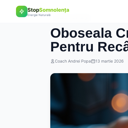
Stop
Somnolența
Energie Naturală
Sanatate si Energie
Oboseala Cr
Pentru Recâ
Coach Andrei Popa
13 martie 2026