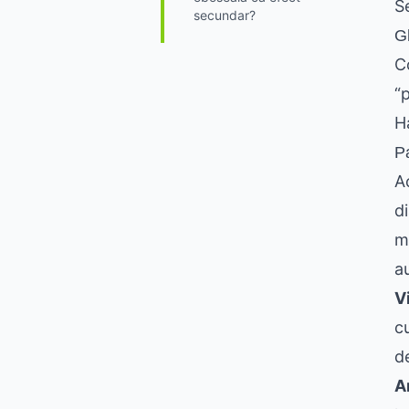
S
secundar?
G
C
“
H
Pa
A
d
m
a
V
cu
d
A