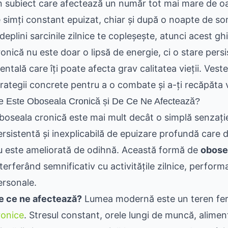
n subiect care afectează un număr tot mai mare de 
e simți constant epuizat, chiar și după o noapte de so
ndeplini sarcinile zilnice te copleșește, atunci acest g
ronică nu este doar o lipsă de energie, ci o stare persi
ntală care îți poate afecta grav calitatea vieții. Veste
trategii concrete pentru a o combate și a-ți recăpăta v
e Este Oboseala Cronică și De Ce Ne Afectează?
boseala cronică este mai mult decât o simplă senzați
ersistentă și inexplicabilă de epuizare profundă care d
u este ameliorată de odihnă. Această formă de
obose
terferând semnificativ cu activitățile zilnice, performa
ersonale.
e ce ne afectează?
Lumea modernă este un teren fert
ronice
. Stresul constant, orele lungi de muncă, aliment