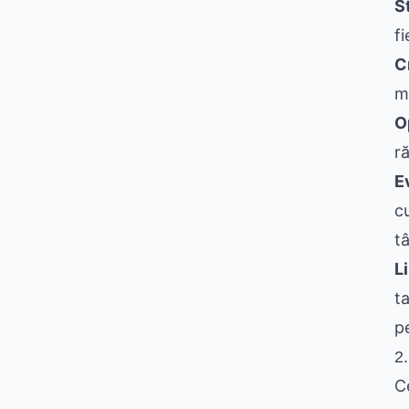
S
fi
C
m
O
r
E
c
t
L
t
p
2.
C