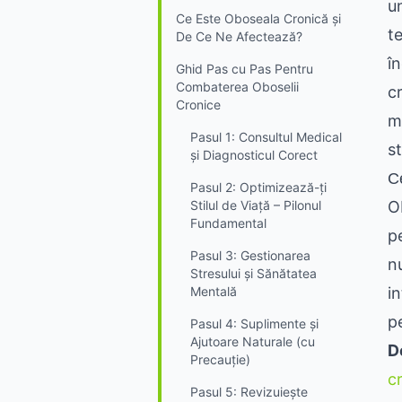
u
Ce Este Oboseala Cronică și
t
De Ce Ne Afectează?
î
Ghid Pas cu Pas Pentru
Combaterea Oboselii
c
Cronice
me
Pasul 1: Consultul Medical
s
și Diagnosticul Corect
C
Pasul 2: Optimizează-ți
Stilul de Viață – Pilonul
O
Fundamental
p
Pasul 3: Gestionarea
n
Stresului și Sănătatea
Mentală
in
p
Pasul 4: Suplimente și
Ajutoare Naturale (cu
D
Precauție)
c
Pasul 5: Revizuiește