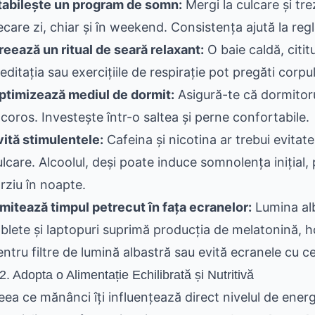
tabilește un program de somn:
Mergi la culcare și tre
ecare zi, chiar și în weekend. Consistența ajută la regl
reează un ritual de seară relaxant:
O baie caldă, cititu
editația sau exercițiile de respirație pot pregăti corp
ptimizează mediul de dormit:
Asigură-te că dormitorul 
ăcoros. Investește într-o saltea și perne confortabile.
vită stimulentele:
Cafeina și nicotina ar trebui evitate
ulcare. Alcoolul, deși poate induce somnolența inițial,
ârziu în noapte.
imitează timpul petrecut în fața ecranelor:
Lumina alb
ablete și laptopuri suprimă producția de melatonină,
entru filtre de lumină albastră sau evită ecranele cu c
2. Adopta o Alimentație Echilibrată și Nutritivă
eea ce mănânci îți influențează direct nivelul de energ