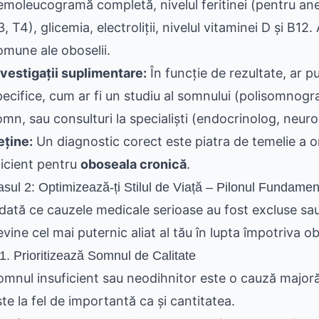
emoleucogramă completă, nivelul feritinei (pentru ane
, T4), glicemia, electroliții, nivelul vitaminei D și B1
omune ale oboselii.
nvestigații suplimentare:
În funcție de rezultate, ar pu
pecifice, cum ar fi un studiu al somnului (polisomnogr
omn, sau consulturi la specialiști (endocrinolog, neur
eține:
Un diagnostic corect este piatra de temelie a o
ficient pentru
oboseala cronică
.
sul 2: Optimizează-ți Stilul de Viață – Pilonul Fundamen
dată ce cauzele medicale serioase au fost excluse sau 
vine cel mai puternic aliat al tău în lupta împotriva ob
1. Prioritizează Somnul de Calitate
omnul insuficient sau neodihnitor este o cauză majoră 
ste la fel de importantă ca și cantitatea.