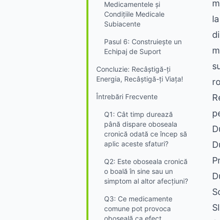
m
Medicamentele și
Condițiile Medicale
l
Subiacente
d
Pasul 6: Construiește un
m
Echipaj de Suport
s
Concluzie: Recâștigă-ți
Energia, Recâștigă-ți Viața!
ro
Întrebări Frecvente
R
p
Q1: Cât timp durează
până dispare oboseala
D
cronică odată ce încep să
aplic aceste sfaturi?
D
P
Q2: Este oboseala cronică
o boală în sine sau un
Du
simptom al altor afecțiuni?
S
Q3: Ce medicamente
S
comune pot provoca
oboseală ca efect