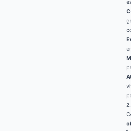
e
C
g
c
E
e
M
pe
A
v
p
2
Co
o