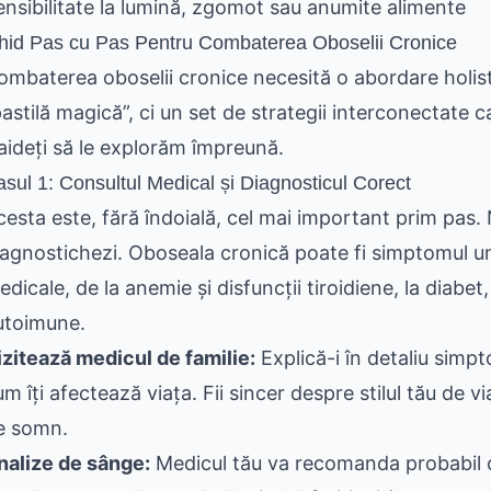
ensibilitate la lumină, zgomot sau anumite alimente
hid Pas cu Pas Pentru Combaterea Oboselii Cronice
ombaterea oboselii cronice necesită o abordare holist
pastilă magică”, ci un set de strategii interconectate 
aideți să le explorăm împreună.
sul 1: Consultul Medical și Diagnosticul Corect
cesta este, fără îndoială, cel mai important prim pas.
iagnostichezi. Oboseala cronică poate fi simptomul un
edicale, de la anemie și disfuncții tiroidiene, la diabe
utoimune.
izitează medicul de familie:
Explică-i în detaliu simpto
m îți afectează viața. Fii sincer despre stilul tău de via
e somn.
nalize de sânge:
Medicul tău va recomanda probabil o 