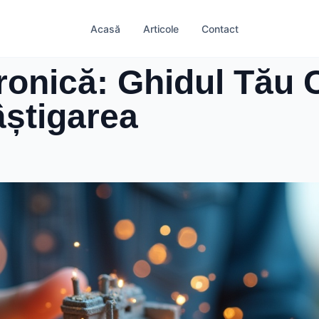
Acasă
Articole
Contact
onică: Ghidul Tău 
știgarea