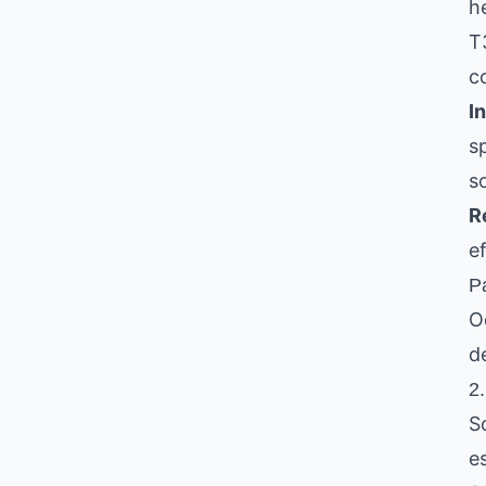
h
T3
c
I
s
s
R
e
Pa
O
de
2.
S
e