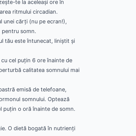
zește-te la aceleași ore în
area ritmului circadian.
l unei cărți (nu pe ecran!),
ul pentru somn.
tău este întunecat, liniștit și
 cu cel puțin 6 ore înainte de
 perturbă calitatea somnului mai
astră emisă de telefoane,
 hormonul somnului. Optează
el puțin o oră înainte de somn.
ie. O dietă bogată în nutrienți