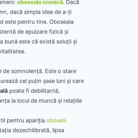
oameni:
oboseala cronică
. Dacă
mn, dacă simpla idee de a-ți
hid este pentru tine. Oboseala
stentă de epuizare fizică și
a bună este că există soluții și
italitatea.
e de somnolență. Este o stare
urează cel puțin șase luni și care
ală
poate fi debilitantă,
nța la locul de muncă și relațiile
il pentru apariția
oboselii
ația dezechilibrată, lipsa