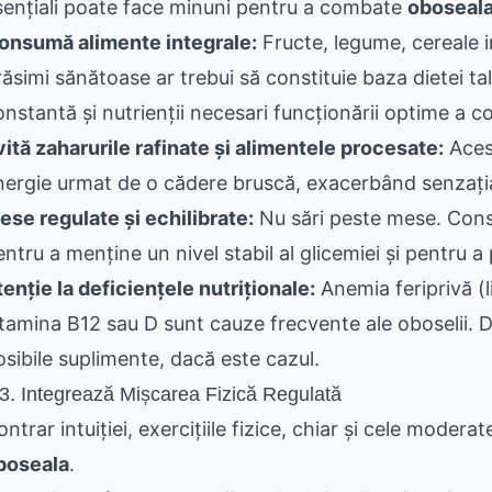
sențiali poate face minuni pentru a combate
oboseal
onsumă alimente integrale:
Fructe, legume, cereale i
răsimi sănătoase ar trebui să constituie baza dietei t
onstantă și nutrienții necesari funcționării optime a co
vită zaharurile rafinate și alimentele procesate:
Aces
nergie urmat de o cădere bruscă, exacerbând senzaț
ese regulate și echilibrate:
Nu sări peste mese. Consu
ntru a menține un nivel stabil al glicemiei și pentru a 
tenție la deficiențele nutriționale:
Anemia feriprivă (li
itamina B12 sau D sunt cauze frecvente ale oboselii. 
osibile suplimente, dacă este cazul.
.3. Integrează Mișcarea Fizică Regulată
ntrar intuiției, exercițiile fizice, chiar și cele moder
boseala
.