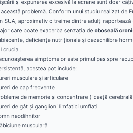
ișcării și expunerea excesivă la ecrane sunt doar câțiv
a această problemă. Conform unui studiu realizat de 
in SUA, aproximativ o treime dintre adulți raportează 
ajor care poate exacerba senzația de
oboseală cron
ubiacente, deficiențe nutriționale și dezechilibre ho
l crucial.
ecunoașterea simptomelor este primul pas spre recup
ersistentă, acestea pot include:
ureri musculare și articulare
ureri de cap frecvente
robleme de memorie și concentrare (“ceață cerebrală
reri de gât și ganglioni limfatici umflați
omn neodihnitor
lăbiciune musculară