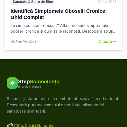
Sanatate & Stare de Bine
16 feb. 2026
Identifică Simptomele Oboselii Cronice:
Ghid Complet
Te simți constant epuizat? Află care sunt simptomele
oboselii cronice și cum să le recunoști. Descoperă soluții
pentru o viață energică cu StopSomnolența!
Citeste
Dr. Ana Moldovan
Stop
Somnolența
Energie Naturală
Resurse și sfaturi pentru a combate oboseala în mod natural.
Descoperă puterea somnului de calitate, alimentației
sănătoase și mișcării.
🌱
100% Soluții Naturale