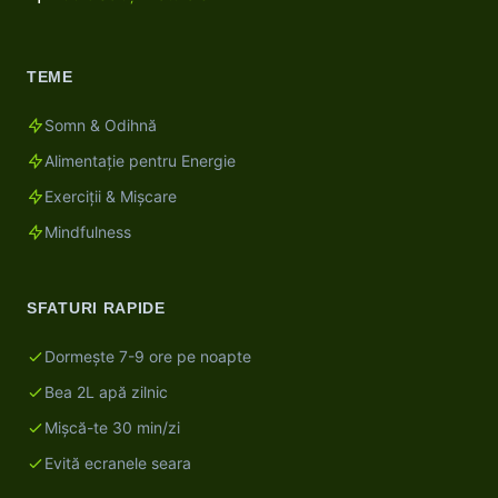
TEME
Somn & Odihnă
Alimentație pentru Energie
Exerciții & Mișcare
Mindfulness
SFATURI RAPIDE
Dormește 7-9 ore pe noapte
Bea 2L apă zilnic
Mișcă-te 30 min/zi
Evită ecranele seara