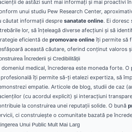
acienții de astăzi sunt mai informați și mai proactivi î
onform unui studiu Pew Research Center, aproximativ 8
u căutat informații despre
sanatate online
. Ei doresc
trebările lor, să înțeleagă diverse afecțiuni și să ident
trategie eficientă de
promovare online
îți permite să 
esfășoară această căutare, oferind conținut valoros și
nstruirea Încrederii și Credibilității
n domeniul medical, încrederea este moneda forte. O
 profesională îți permite să-ți etalezi expertiza, să îm
emonstrezi empatie. Articole de blog, studii de caz (a
cienților (cu acordul explicit) și interacțiuni transpar
ontribuie la construirea unei reputații solide. O bună
p
ervicii, ci construiește o comunitate bazată pe încrede
tingerea Unui Public Mult Mai Larg