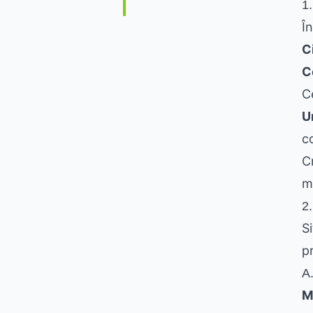
1
Î
C
C
Ce
U
c
C
m
2
S
p
A.
M