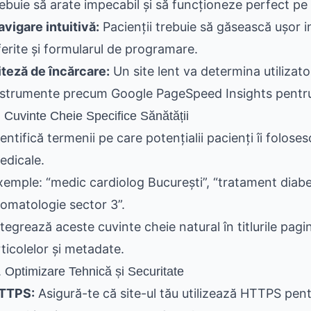
rebuie să arate impecabil și să funcționeze perfect pe 
avigare intuitivă:
Pacienții trebuie să găsească ușor in
ferite și formularul de programare.
iteză de încărcare:
Un site lent va determina utilizator
nstrumente precum Google PageSpeed Insights pentru a
 Cuvinte Cheie Specifice Sănătății
entifică termenii pe care potențialii pacienți îi folose
edicale.
xemple: “medic cardiolog București”, “tratament diabet”,
tomatologie sector 3”.
tegrează aceste cuvinte cheie natural în titlurile pagin
rticolelor și metadate.
. Optimizare Tehnică și Securitate
TTPS:
Asigură-te că site-ul tău utilizează HTTPS pent