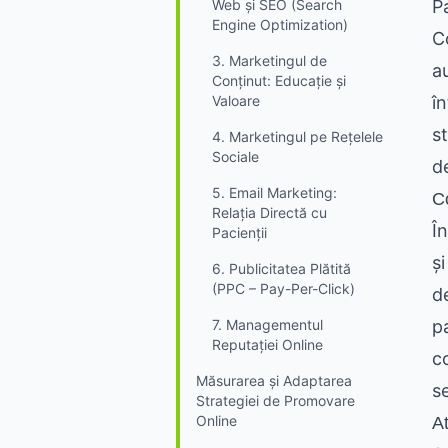
Web și SEO (Search
P
Engine Optimization)
C
3. Marketingul de
a
Conținut: Educație și
Valoare
în
s
4. Marketingul pe Rețelele
Sociale
d
5. Email Marketing:
Co
Relația Directă cu
Î
Pacienții
și
6. Publicitatea Plătită
(PPC – Pay-Per-Click)
d
7. Managementul
pa
Reputației Online
c
Măsurarea și Adaptarea
s
Strategiei de Promovare
Online
A