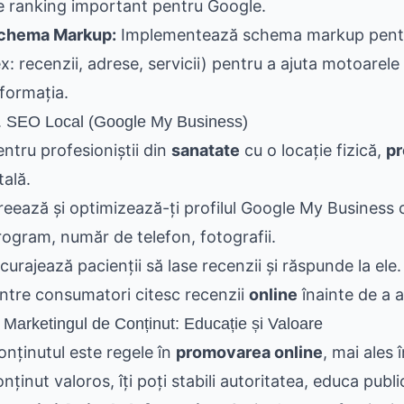
e ranking important pentru Google.
chema Markup:
Implementează schema markup pentru 
ex: recenzii, adrese, servicii) pentru a ajuta motoarel
nformația.
. SEO Local (Google My Business)
entru profesioniștii din
sanatate
cu o locație fizică,
pr
tală.
reează și optimizează-ți profilul Google My Business c
rogram, număr de telefon, fotografii.
ncurajează pacienții să lase recenzii și răspunde la ele
intre consumatori citesc recenzii
online
înainte de a a
 Marketingul de Conținut: Educație și Valoare
onținutul este regele în
promovarea online
, mai ales
nținut valoros, îți poți stabili autoritatea, educa publi