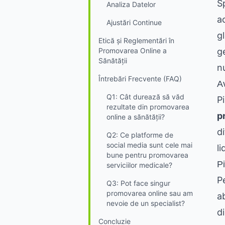
S
Analiza Datelor
a
Ajustări Continue
g
Etică și Reglementări în
Promovarea Online a
g
Sănătății
nu
Întrebări Frecvente (FAQ)
A
Q1: Cât durează să văd
Pi
rezultate din promovarea
p
online a sănătății?
d
Q2: Ce platforme de
social media sunt cele mai
li
bune pentru promovarea
Pi
serviciilor medicale?
P
Q3: Pot face singur
promovarea online sau am
a
nevoie de un specialist?
di
Concluzie