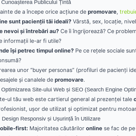
. Cunoașterea Publicului Țintă
nainte de a începe orice acțiune de
promovare
,
trebuie
ine sunt pacienții tăi ideali?
Vârstă, sex, locație, nive
e nevoi și întrebări au?
Ce îi îngrijorează? Ce probl
 informații le-ar fi utile?
nde își petrec timpul online?
Pe ce rețele sociale sunt
onsumă?
rearea unor “buyer personas” (profiluri de pacienți idea
esajele și canalele de
promovare
.
. Optimizarea Site-ului Web și SEO (Search Engine Optim
ite-ul tău web este cartierul general al prezenței tale
rofesionist, ușor de utilizat și optimizat pentru motoa
 Design Responsiv și Ușurință în Utilizare
obile-first:
Majoritatea căutărilor
online
se fac de pe 