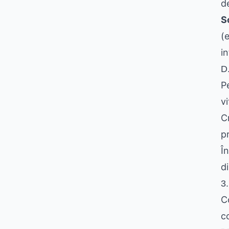
d
S
(
i
D
P
vi
C
p
Î
d
3.
C
co