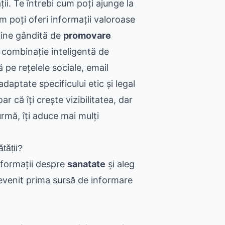
ții. Te întrebi cum poți ajunge la
um poți oferi informații valoroase
 bine gândită de
promovare
 combinație inteligentă de
pe rețelele sociale, email
adaptate specificului etic și legal
r că îți crește vizibilitatea, dar
urmă, îți aduce mai mulți
tății?
nformații despre
sanatate
și aleg
devenit prima sursă de informare