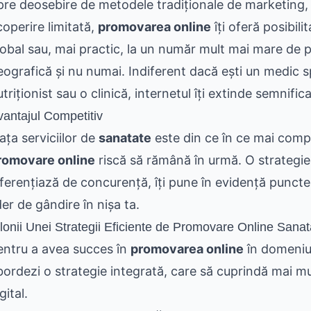
pre deosebire de metodele tradiționale de marketing, 
coperire limitată,
promovarea online
îți oferă posibili
lobal sau, mai practic, la un număr mult mai mare de p
eografică și nu numai. Indiferent dacă ești un medic sp
triționist sau o clinică, internetul îți extinde semnific
vantajul Competitiv
ața serviciilor de
sanatate
este din ce în ce mai compe
romovare online
riscă să rămână în urmă. O strategie 
iferențiază de concurență, îți pune în evidență puncte
der de gândire în nișa ta.
lonii Unei Strategii Eficiente de Promovare Online Sanat
entru a avea succes în
promovarea online
în domeni
bordezi o strategie integrată, care să cuprindă mai mu
gital.