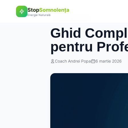
Stop
Somnolența
Energie Naturală
Marketing Sanatate
Ghid Compl
pentru Profe
Coach Andrei Popa
6 martie 2026