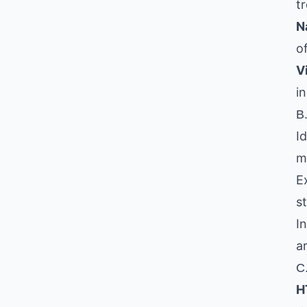
t
N
o
V
i
B.
Id
m
E
s
In
a
C
H