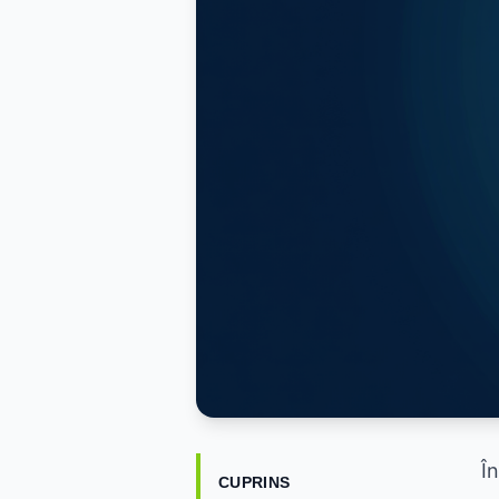
Î
CUPRINS