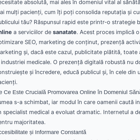
ecesitate absolută, mai ales în domeniul vital al sănătă
ai mulți pacienți, cum îți poți consolida reputația și c
ublicului tău? Răspunsul rapid este printr-o strategie
nline
a serviciilor de
sanatate
. Acest proces implică o
ptimizare SEO, marketing de conținut, prezență activă 
rketing și, dacă este cazul, publicitate plătită, toate 
 industriei medicale. O prezență digitală robustă nu doa
nstruiește și încredere, educă publicul și, în cele din 
cienți.
e Ce Este Crucială Promovarea Online în Domeniul Sănă
umea s-a schimbat, iar modul în care oamenii caută i
n specialist medical a evoluat dramatic. Internetul a 
entru majoritatea.
cesibilitate și Informare Constantă