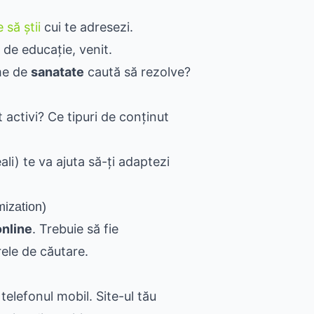
 să știi
cui te adresezi.
l de educație, venit.
eme de
sanatate
caută să rezolve?
 activi? Ce tipuri de conținut
li) te va ajuta să-ți adaptezi
ization)
online
. Trebuie să fie
rele de căutare.
telefonul mobil. Site-ul tău