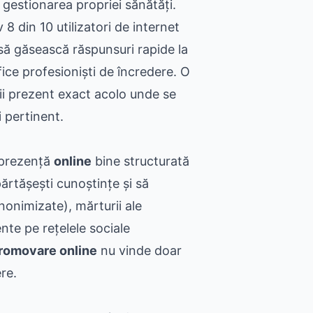
n gestionarea propriei sănătăți.
 din 10 utilizatori de internet
 să găsească răspunsuri rapide la
ifice profesioniști de încredere. O
fii prezent exact acolo unde se
 pertinent.
 prezență
online
bine structurată
părtășești cunoștințe și să
nonimizate), mărturii ale
ente pe rețelele sociale
romovare online
nu vinde doar
re.