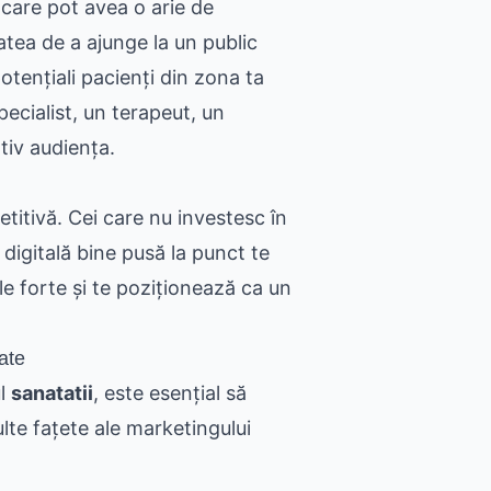
care pot avea o arie de
tatea de a ajunge la un public
otențiali pacienți din zona ta
ecialist, un terapeut, un
ativ audiența.
titivă. Cei care nu investesc în
digitală bine pusă la punct te
le forte și te poziționează ca un
ate
ul
sanatatii
, este esențial să
lte fațete ale marketingului