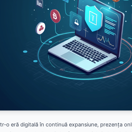
ntr-o eră digitală în continuă expansiune, prezența onl