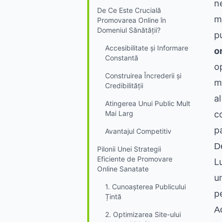
n
De Ce Este Crucială
m
Promovarea Online în
Domeniul Sănătății?
p
Accesibilitate și Informare
o
Constantă
o
Construirea Încrederii și
ma
Credibilității
al
Atingerea Unui Public Mult
Mai Larg
co
pa
Avantajul Competitiv
D
Pilonii Unei Strategii
Eficiente de Promovare
L
Online Sanatate
u
1. Cunoașterea Publicului
p
Țintă
Ac
2. Optimizarea Site-ului