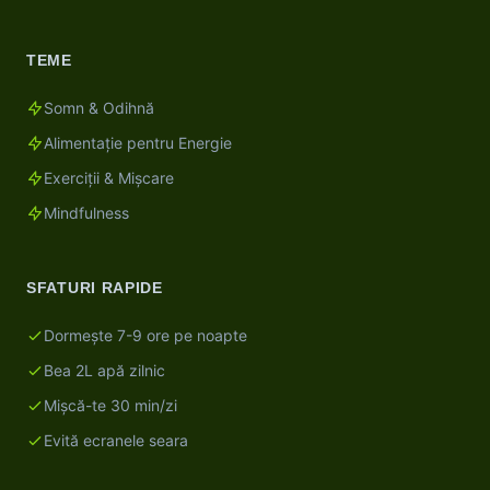
TEME
Somn & Odihnă
Alimentație pentru Energie
Exerciții & Mișcare
Mindfulness
SFATURI RAPIDE
Dormește 7-9 ore pe noapte
Bea 2L apă zilnic
Mișcă-te 30 min/zi
Evită ecranele seara