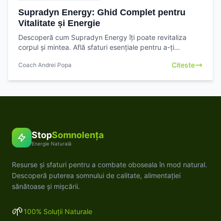
Supradyn Energy: Ghid Complet pentru
Vitalitate și Energie
Descoperă cum Supradyn Energy îți poate revitaliza
corpul și mintea. Află sfaturi esențiale pentru a-ți
maximiza nivelul de **energy** și a combate oboseala.
Citeste
Coach Andrei Popa
Stop
Somnolența
Energie Naturală
Resurse și sfaturi pentru a combate oboseala în mod natural.
Descoperă puterea somnului de calitate, alimentației
sănătoase și mișcării.
🌱
100% Soluții Naturale