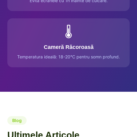
Evită ecranele cu 1h înainte de culcare.
🌡️
Cameră Răcoroasă
Temperatura ideală: 18-20°C pentru somn profund.
Blog
Ultimele Articole