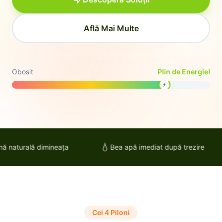
Află Mai Multe
Obosit
Plin de Energie!
⚡
💧
ă naturală dimineața
Bea apă imediat după trezire
Cei 4 Piloni