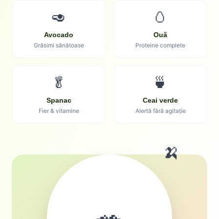
🥑
🥚
Avocado
Ouă
Grăsimi sănătoase
Proteine complete
🥬
🍵
Spanac
Ceai verde
Fier & vitamine
Alertă fără agitație
🍌
🥗