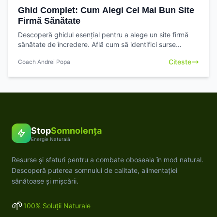
Ghid Complet: Cum Alegi Cel Mai Bun Site
Firmă Sănătate
Descoperă ghidul esențial pentru a alege un site firmă
sănătate de încredere. Află cum să identifici surse
credibile și să iei decizii informate
Citeste
Coach Andrei Popa
Stop
Somnolența
Energie Naturală
Resurse și sfaturi pentru a combate oboseala în mod natural.
Descoperă puterea somnului de calitate, alimentației
sănătoase și mișcării.
🌱
100% Soluții Naturale