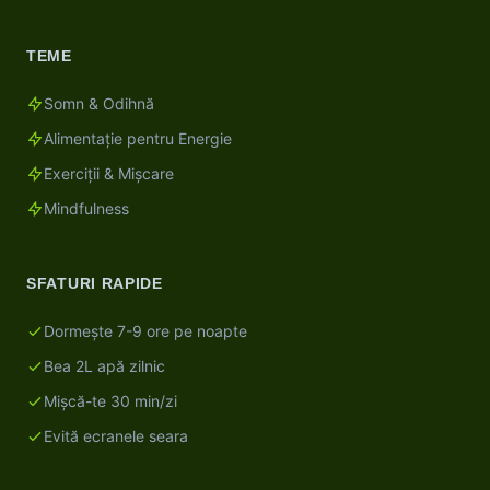
TEME
Somn & Odihnă
Alimentație pentru Energie
Exerciții & Mișcare
Mindfulness
SFATURI RAPIDE
Dormește 7-9 ore pe noapte
Bea 2L apă zilnic
Mișcă-te 30 min/zi
Evită ecranele seara