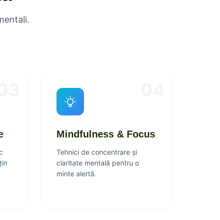
mentali.
03
04
e
Mindfulness & Focus
sc
Tehnici de concentrare și
țin
claritate mentală pentru o
minte alertă.