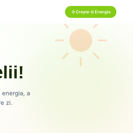
Crește-ți Energia
ii!
 energia, a
e zi.