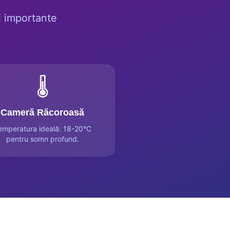
i importante
🌡️
Cameră Răcoroasă
emperatura ideală: 18-20°C
pentru somn profund.