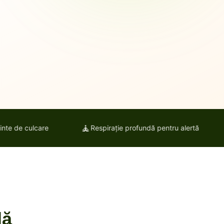
🧘
🌅
e culcare
Respirație profundă pentru alertă
E
lă