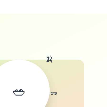
🍌
🥗
🥜