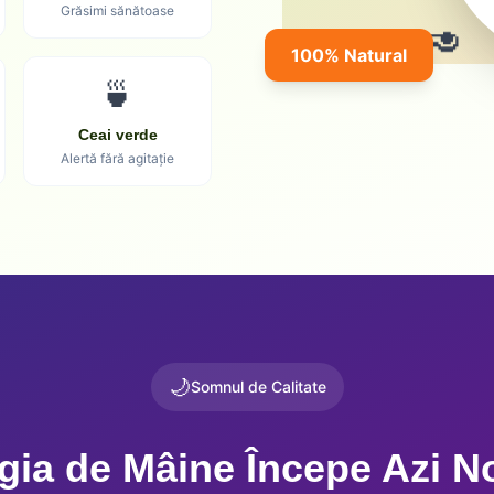
Grăsimi sănătoase
🥑
100% Natural
🍵
Ceai verde
Alertă fără agitație
🌙
Somnul de Calitate
gia de Mâine Începe Azi N