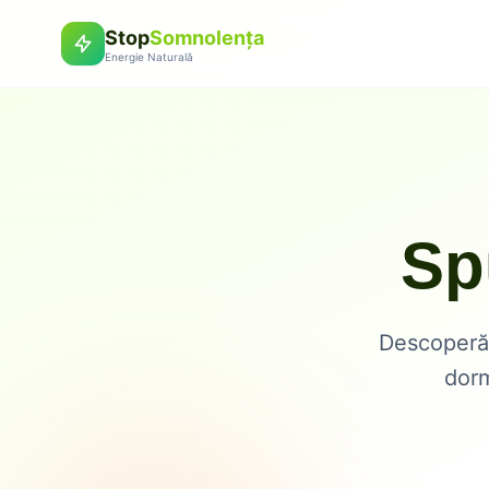
Stop
Somnolența
Energie Naturală
Sp
Descoper
dorm