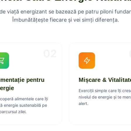
 de viață energizant se bazează pe patru piloni funda
Îmbunătățește fiecare și vei simți diferența.
02
imentație pentru
Mișcare & Vitalitat
ergie
Exerciții simple care îți cre
nivelul de energie și te men
coperă alimentele care îți
alert.
ră energie sustenabilă pe
parcursul zilei.