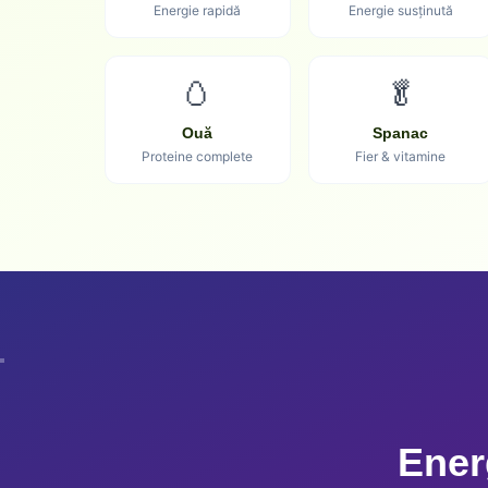
Energie rapidă
Energie susținută
🥚
🥬
Ouă
Spanac
Proteine complete
Fier & vitamine
Ener