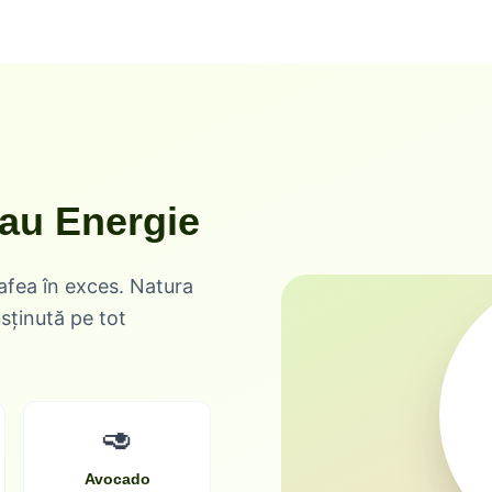
Dau Energie
afea în exces. Natura
usținută pe tot
🥑
Avocado