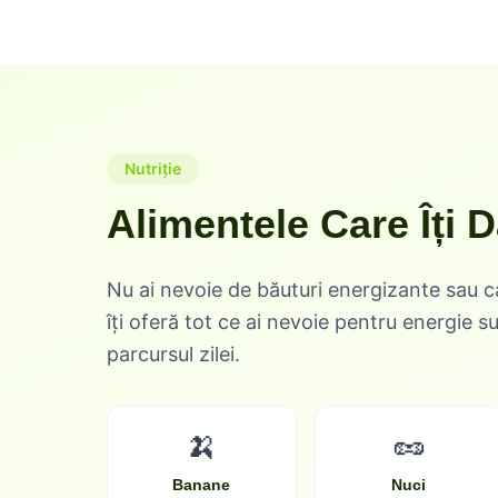
Nutriție
Alimentele Care Îți 
Nu ai nevoie de băuturi energizante sau c
îți oferă tot ce ai nevoie pentru energie s
parcursul zilei.
🍌
🥜
Banane
Nuci