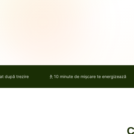
🚶
 trezire
10 minute de mișcare te energizează
C