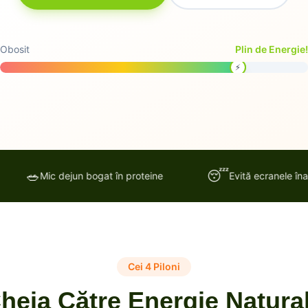
Obosit
Plin de Energie!
⚡
🥗
😴
Mic dejun bogat în proteine
Evită ecranele înainte d
Cei 4 Piloni
heia Către Energie Natura