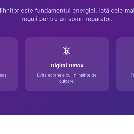
hnitor este fundamentul energiei. Iată cele ma
reguli pentru un somn reparator.
📵
Digital Detox
eași
Evită ecranele cu 1h înainte de
T
culcare.