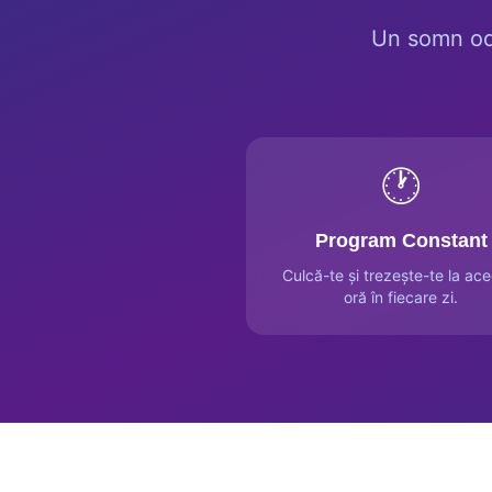
Un somn odi
🕐
Program Constant
Culcă-te și trezește-te la ace
oră în fiecare zi.