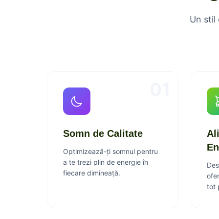
Un stil
01
Somn de Calitate
Al
En
Optimizează-ți somnul pentru
a te trezi plin de energie în
Des
fiecare dimineață.
ofe
tot 