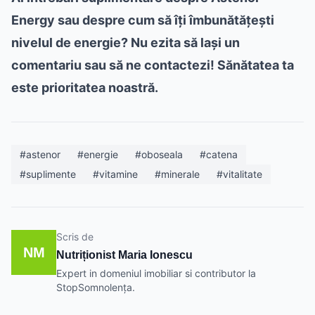
Energy sau despre cum să îți îmbunătățești
nivelul de energie? Nu ezita să lași un
comentariu sau să ne contactezi! Sănătatea ta
este prioritatea noastră.
#astenor
#energie
#oboseala
#catena
#suplimente
#vitamine
#minerale
#vitalitate
Scris de
NM
Nutriționist Maria Ionescu
Expert in domeniul imobiliar si contributor la
StopSomnolența.