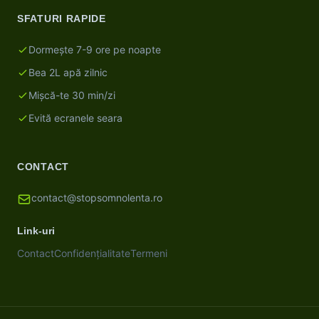
SFATURI RAPIDE
Dormește 7-9 ore pe noapte
Bea 2L apă zilnic
Mișcă-te 30 min/zi
Evită ecranele seara
CONTACT
contact@stopsomnolenta.ro
Link-uri
Contact
Confidențialitate
Termeni