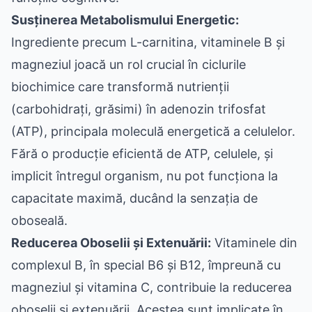
Susținerea Metabolismului Energetic:
Ingrediente precum L-carnitina, vitaminele B și
magneziul joacă un rol crucial în ciclurile
biochimice care transformă nutrienții
(carbohidrați, grăsimi) în adenozin trifosfat
(ATP), principala moleculă energetică a celulelor.
Fără o producție eficientă de ATP, celulele, și
implicit întregul organism, nu pot funcționa la
capacitate maximă, ducând la senzația de
oboseală.
Reducerea Oboselii și Extenuării:
Vitaminele din
complexul B, în special B6 și B12, împreună cu
magneziul și vitamina C, contribuie la reducerea
oboselii și extenuării. Acestea sunt implicate în