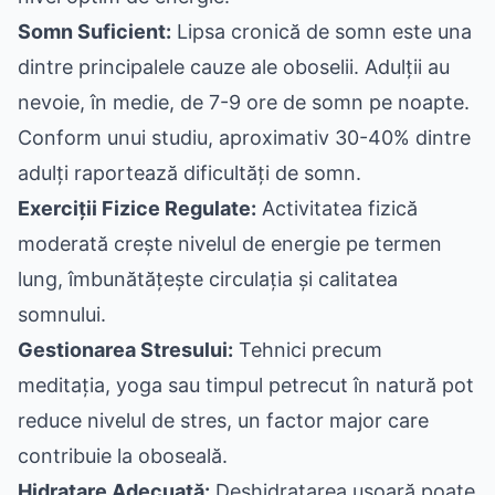
Somn Suficient:
Lipsa cronică de somn este una
dintre principalele cauze ale oboselii. Adulții au
nevoie, în medie, de 7-9 ore de somn pe noapte.
Conform unui studiu, aproximativ 30-40% dintre
adulți raportează dificultăți de somn.
Exerciții Fizice Regulate:
Activitatea fizică
moderată crește nivelul de energie pe termen
lung, îmbunătățește circulația și calitatea
somnului.
Gestionarea Stresului:
Tehnici precum
meditația, yoga sau timpul petrecut în natură pot
reduce nivelul de stres, un factor major care
contribuie la oboseală.
Hidratare Adecuată:
Deshidratarea ușoară poate