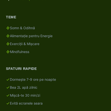
TEME
Somn & Odihnă
Alimentație pentru Energie
Exerciții & Mișcare
Mindfulness
SFATURI RAPIDE
Dormește 7-9 ore pe noapte
Bea 2L apă zilnic
Mișcă-te 30 min/zi
Evită ecranele seara