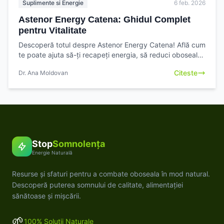
Suplimente si Energie
6 feb. 2026
Astenor Energy Catena: Ghidul Complet
pentru Vitalitate
Descoperă totul despre Astenor Energy Catena! Află cum
te poate ajuta să-ți recapeți energia, să reduci oboseala
și să-ți îmbunătățești vitalitatea zilnică.
Citeste
Dr. Ana Moldovan
Stop
Somnolența
Energie Naturală
Resurse și sfaturi pentru a combate oboseala în mod natural.
Descoperă puterea somnului de calitate, alimentației
sănătoase și mișcării.
🌱
100% Soluții Naturale