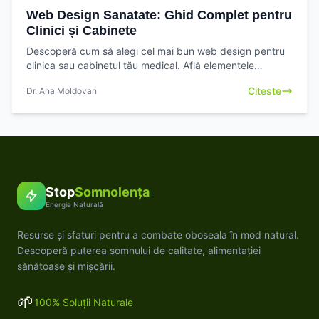
Web Design Sanatate: Ghid Complet pentru
Clinici și Cabinete
Descoperă cum să alegi cel mai bun web design pentru
clinica sau cabinetul tău medical. Află elementele
esențiale pentru o prezență online de succes
Citeste
Dr. Ana Moldovan
Stop
Somnolența
Energie Naturală
Resurse și sfaturi pentru a combate oboseala în mod natural.
Descoperă puterea somnului de calitate, alimentației
sănătoase și mișcării.
🌱
100% Soluții Naturale