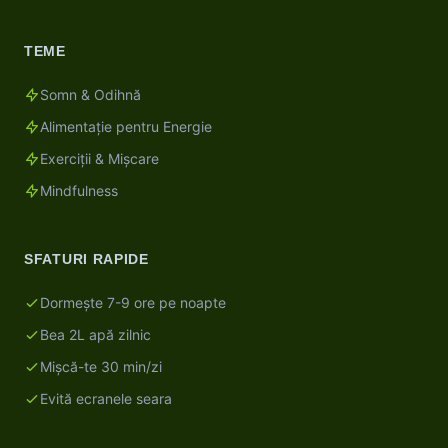
TEME
Somn & Odihnă
Alimentație pentru Energie
Exerciții & Mișcare
Mindfulness
SFATURI RAPIDE
Dormește 7-9 ore pe noapte
Bea 2L apă zilnic
Mișcă-te 30 min/zi
Evită ecranele seara