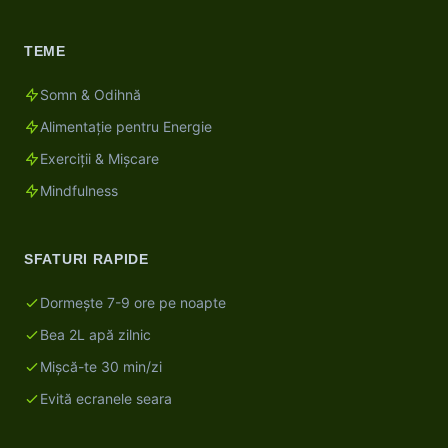
TEME
Somn & Odihnă
Alimentație pentru Energie
Exerciții & Mișcare
Mindfulness
SFATURI RAPIDE
Dormește 7-9 ore pe noapte
Bea 2L apă zilnic
Mișcă-te 30 min/zi
Evită ecranele seara