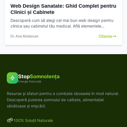
Web Design Sanatate: Ghid Complet pentru
Clinici și Cabinete
Descoperă cum să alegi cel mai bun web design pentru
clinica sau cabinetul tău medical. Află elementele
esențiale pentru o prezență online de succes
Citeste
Dr. Ana Moldovan
Stop
Somnolența
Energie Naturală
Resurse și sfaturi pentru a combate oboseala în mod natural.
Descoperă puterea somnului de calitate, alimentației
sănătoase și mișcării.
🌱
100% Soluții Naturale